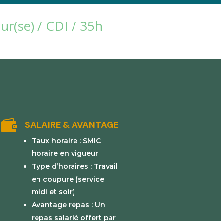
ur(se) / CDI / 35h

SALAIRE & AVANTAGE
Taux horaire : SMIC
horaire en vigueur
Type d’horaires : Travail
en coupure (service
midi et soir)
Avantage repas : Un
g
repas salarié offert par