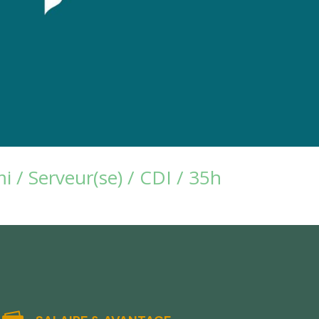
 / Serveur(se) / CDI / 35h