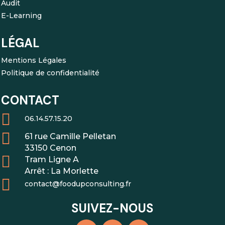
Audit
E-Learning
LÉGAL
Mentions Légales
Politique de confidentialité
CONTACT

06.14.57.15.20

61 rue Camille Pelletan
33150 Cenon

Tram Ligne A
Arrêt : La Morlette

contact@foodupconsulting.fr
SUIVEZ-NOUS